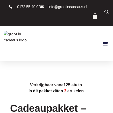
Ga
0172 55 40 02
info@grootincadeaus.nl
naar
Winke
de
inhoud
Verkrijgbaar vanaf 25 stuks.
In dit pakket zitten
3
artikelen.
Cadeaupakket –