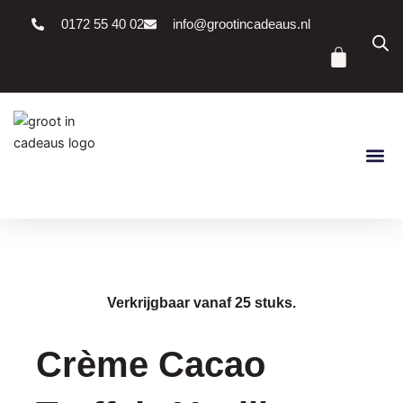
Ga
0172 55 40 02
info@grootincadeaus.nl
naar
Winke
de
inhoud
Verkrijgbaar vanaf 25 stuks.
Crème Cacao