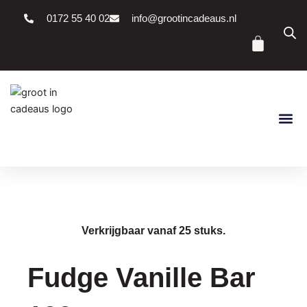
Ga
0172 55 40 02
info@grootincadeaus.nl
naar
Winke
de
inhoud
Verkrijgbaar vanaf 25 stuks.
Fudge Vanille Bar