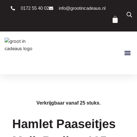
Ga
0172 55 40 02
info@grootincadeaus.nl
naar
Winke
de
inhoud
Verkrijgbaar vanaf 25 stuks.
Hamlet Paaseitjes