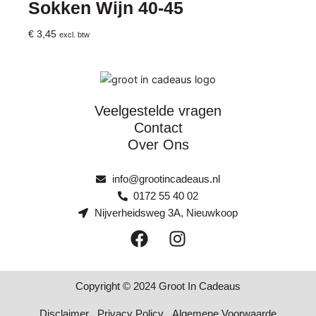
Sokken Wijn 40-45
€
3,45
excl. btw
Veelgestelde vragen
Contact
Over Ons
info@grootincadeaus.nl
0172 55 40 02
Nijverheidsweg 3A, Nieuwkoop
F
I
a
n
c
s
e
t
Copyright © 2024 Groot In Cadeaus
b
a
Disclaimer
Privacy Policy
Algemene Voorwaarde