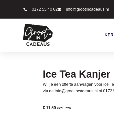
Ga
0172 55 40 02
info@grootincadeaus.nl
naar
de
inhoud
KER
Ice Tea Kanjer
Wil je een offerte aanvragen voor Ice 
via de
info@grootincadeaus.nl
of
0172 
€
11,50
excl. btw