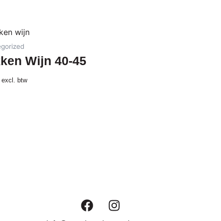
gorized
ken Wijn 40-45
excl. btw
F
I
a
n