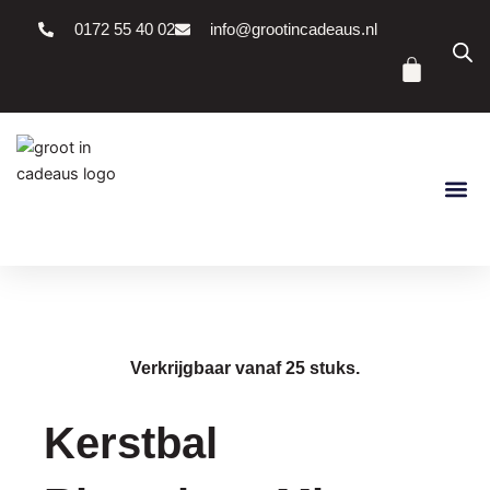
Ga
0172 55 40 02
info@grootincadeaus.nl
naar
Winke
de
inhoud
Verkrijgbaar vanaf 25 stuks.
Kerstbal