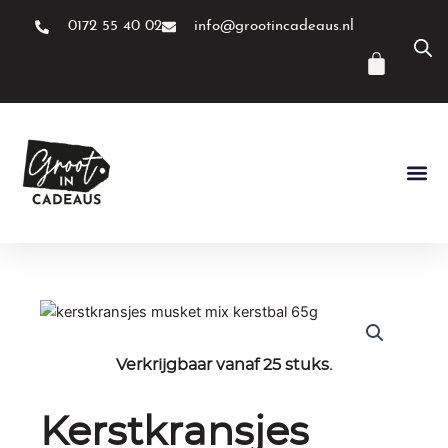
Ga
0172 55 40 02
info@grootincadeaus.nl
naar
de
Winke
inhoud
Verkrijgbaar vanaf 25 stuks.
Kerstkransjes