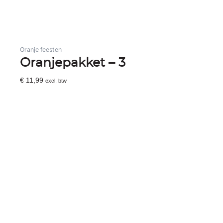
Oranje feesten
Oranjepakket – 3
€
11,99
excl. btw
Toevoegen Aan Winkelwagen