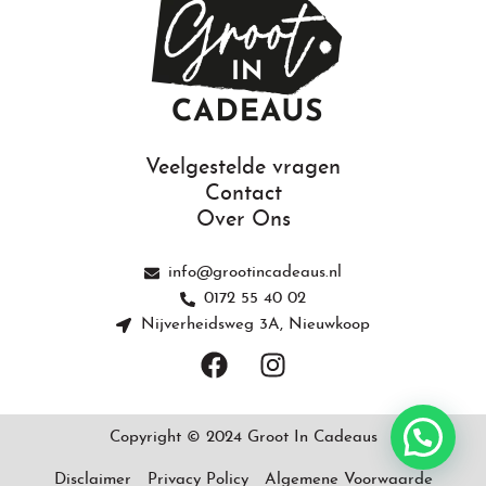
Veelgestelde vragen
Contact
Over Ons
info@grootincadeaus.nl
0172 55 40 02
Nijverheidsweg 3A, Nieuwkoop
F
I
a
n
c
s
e
t
Copyright © 2024 Groot In Cadeaus
b
a
o
g
Disclaimer
Privacy Policy
Algemene Voorwaarde