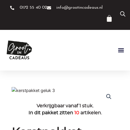
Ga
0172 55 40 02
info@grootincadeaus.nl
naar
de
Winke
inhoud
Verkrijgbaar vanaf 1 stuk.
In dit pakket zitten
10
artikelen.