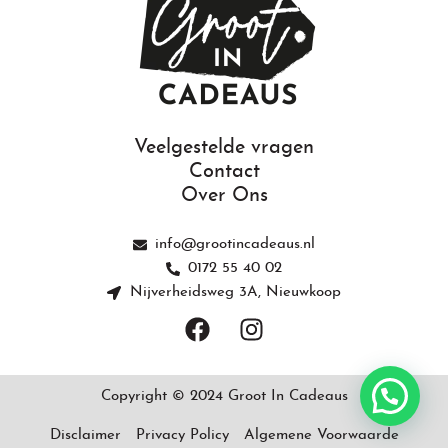
Veelgestelde vragen
Contact
Over Ons
info@grootincadeaus.nl
0172 55 40 02
Nijverheidsweg 3A, Nieuwkoop
F
I
a
n
c
s
e
t
Copyright © 2024 Groot In Cadeaus
b
a
o
g
Disclaimer
Privacy Policy
Algemene Voorwaarde