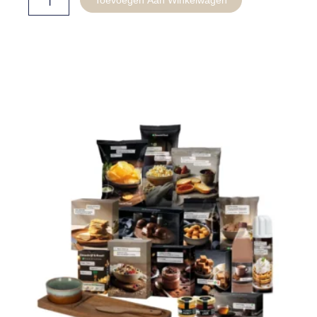
Toevoegen Aan Winkelwagen
-
Selected
For
You
aantal
Gerelateerde producten