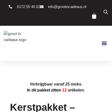
Ga
0172 55 40 02
info@grootincadeaus.nl
naar
Winke
de
inhoud
Verkrijgbaar vanaf 25 stuks.
In dit pakket zitten
12
artikelen.
Kerstpakket –