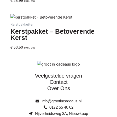
€
28,99
excl. btw
Kerstpakketten
Kerstpakket – Betoverende
Kerst
€
53,50
excl. btw
Veelgestelde vragen
Contact
Over Ons
info@grootincadeaus.nl
0172 55 40 02
Nijverheidsweg 3A, Nieuwkoop