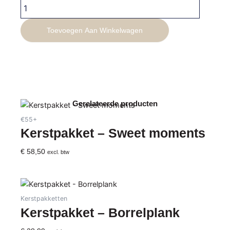
Kerstpakket
-
Kerst
Toevoegen Aan Winkelwagen
Magie
aantal
Gerelateerde producten
€55+
Kerstpakket – Sweet moments
€
58,50
excl. btw
Kerstpakketten
Kerstpakket – Borrelplank