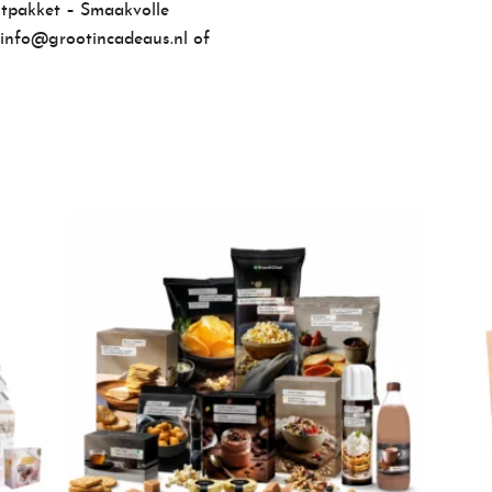
stpakket
– Smaakvolle
info@grootincadeaus.nl
of
Gerelateerde producten