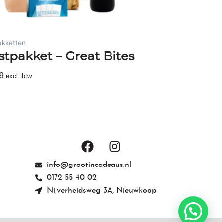
akketten
stpakket – Great Bites
9
excl. btw
egen Aan Winkelwagen
F
I
a
n
c
s
info@grootincadeaus.nl
e
t
0172 55 40 02
b
a
Nijverheidsweg 3A, Nieuwkoop
o
g
o
r