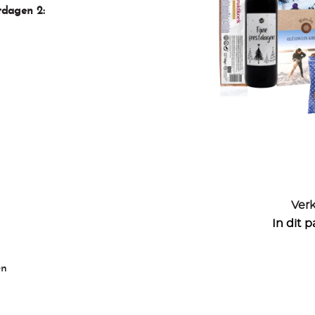
tdagen 2:
Verk
In dit 
en