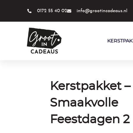
Ga
naar
0172 55 40 02
info@grootincadeaus.nl
de
inhoud
KERSTPAK
Kerstpakket –
Smaakvolle
Feestdagen 2