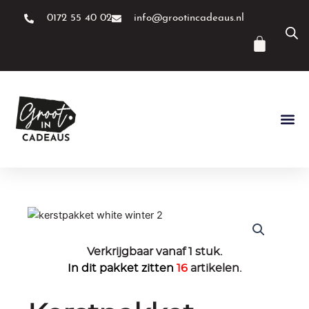
Ga
0172 55 40 02
info@grootincadeaus.nl
naar
de
Winke
inhoud
Verkrijgbaar vanaf 1 stuk.
In dit pakket zitten
16
artikelen.