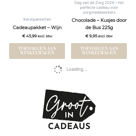
Dag van de Zorg 2026 – het
perfecte cadeau voor
zorgmedewerkers
Kerstpakketten
Chocolade – Kusjes door
Cadeaupakket – Wijn
de Bus 225g
€
45,99
€
9,95
excl. btw
excl. btw
TOEVOEGEN AAN
TOEVOEGEN AAN
WINKELWAGEN
WINKELWAGEN
Loading...