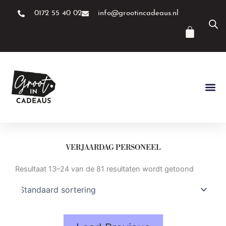
Ga
0172 55 40 02
info@grootincadeaus.nl
naar
de
Winke
inhoud
VERJAARDAG PERSONEEL
Resultaat 13–24 van de 81 resultaten wordt getoond