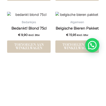
Bedankjes
Algemeen
Bedankt! Blond 75cl
Belgische Bieren Pakket
€
9,90
€
15,95
excl. btw
excl. btw
TOEVOEGEN AAN
TOEVOEGEN AAN
WINKELWAGEN
WINKELWAGEN
Kerst
Kerst
Bierfles Christmas Blond
Bierfles Christmas Tripel
75cl
75cl
€
10,50
€
10,50
excl. btw
excl. btw