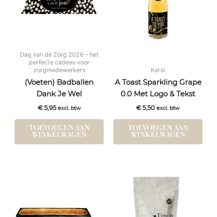
Dag van de Zorg 2026 – het
perfecte cadeau voor
zorgmedewerkers
Kerst
(Voeten) Badballen
A Toast Sparkling Grape
Dank Je Wel
0.0 Met Logo & Tekst
€
5,95
€
5,50
excl. btw
excl. btw
TOEVOEGEN AAN
TOEVOEGEN AAN
WINKELWAGEN
WINKELWAGEN