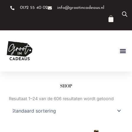
Ga
0172 55 40 02
info@grootincadeaus.nl
naar
de
Winke
inhoud
SHOP
Resultaat 1–24 van de 606 resultaten wordt getoond