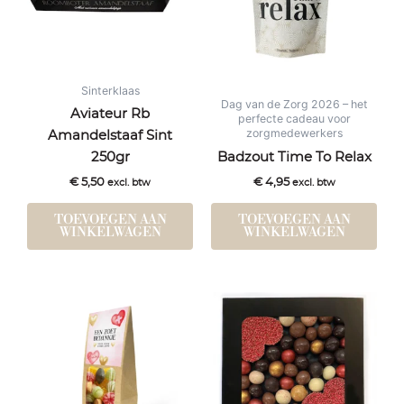
Sinterklaas
Dag van de Zorg 2026 – het
Aviateur Rb
perfecte cadeau voor
zorgmedewerkers
Amandelstaaf Sint
250gr
Badzout Time To Relax
€
5,50
€
4,95
excl. btw
excl. btw
TOEVOEGEN AAN
TOEVOEGEN AAN
WINKELWAGEN
WINKELWAGEN