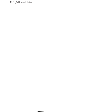
€
1,50
excl. btw
Toevoegen Aan Winkelwagen