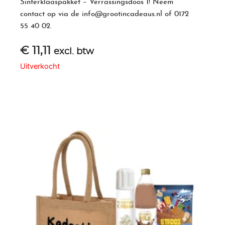
Sinterklaaspakket – Verrassingsdoos 1! Neem
contact op via de
info@grootincadeaus.nl
of
0172
55 40 02
.
€
11,11
excl. btw
Uitverkocht
Gerelateerde producten