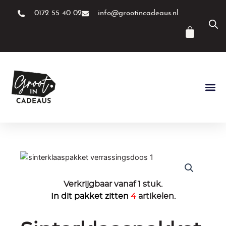
Ga
0172 55 40 02
info@grootincadeaus.nl
naar
de
Winke
inhoud
Verkrijgbaar vanaf 1 stuk.
In dit pakket zitten
4
artikelen.