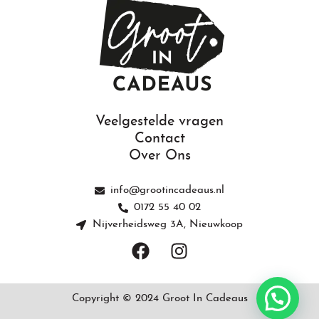
Veelgestelde vragen
Contact
Over Ons
info@grootincadeaus.nl
0172 55 40 02
Nijverheidsweg 3A, Nieuwkoop
F
I
a
n
c
s
e
t
Copyright © 2024 Groot In Cadeaus
b
a