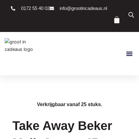
Ga
0172 55 40 02
info@grootincadeaus.nl
naar
Winke
de
inhoud
Verkrijgbaar vanaf 25 stuks.
Take Away Beker