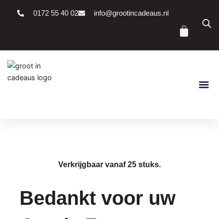
Ga
0172 55 40 02
info@grootincadeaus.nl
naar
Winke
de
inhoud
Verkrijgbaar vanaf 25 stuks.
Bedankt voor uw