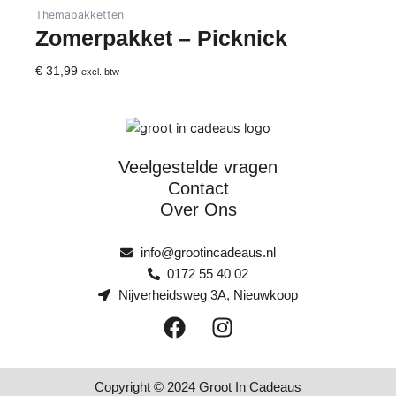
Themapakketten
Zomerpakket – Picknick
€
31,99
excl. btw
Veelgestelde vragen
Contact
Over Ons
info@grootincadeaus.nl
0172 55 40 02
Nijverheidsweg 3A, Nieuwkoop
F
I
a
n
c
s
e
t
Copyright © 2024 Groot In Cadeaus