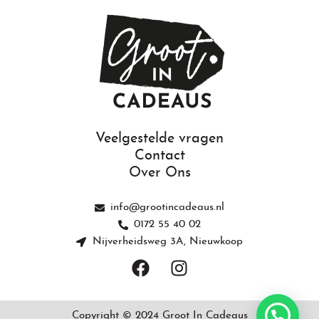
Veelgestelde vragen
Contact
Over Ons
info@grootincadeaus.nl
0172 55 40 02
Nijverheidsweg 3A, Nieuwkoop
F
I
a
n
c
s
e
t
Copyright © 2024 Groot In Cadeaus