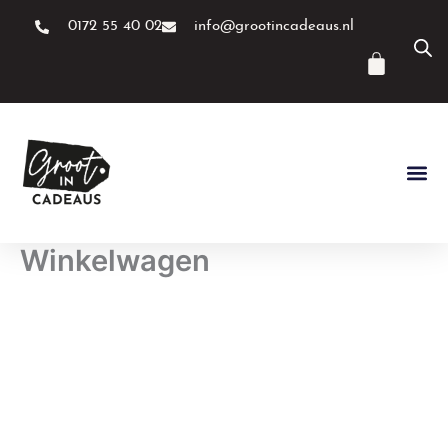
Ga
0172 55 40 02
info@grootincadeaus.nl
naar
de
Winke
inhoud
Winkelwagen