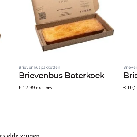
Brievenbuspakketten
Brieve
Brievenbus Boterkoek
Bri
€
12,99
€
10,5
excl. btw
Toevoegen Aan Winkelwagen
Toevo
estelde vragen