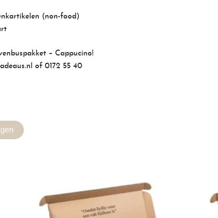
enkartikelen (non-food)
rt
evenbuspakket – Cappucino!
adeaus.nl
of
0172 55 40
agen
Gerelateerde producten