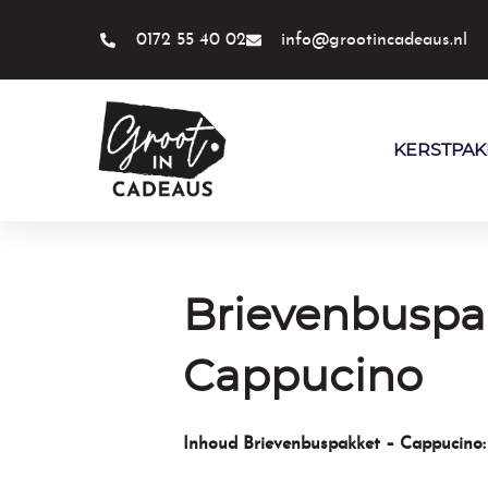
Ga
naar
0172 55 40 02
info@grootincadeaus.nl
de
inhoud
KERSTPAK
Brievenbuspa
Cappucino
Inhoud Brievenbuspakket – Cappucino
: