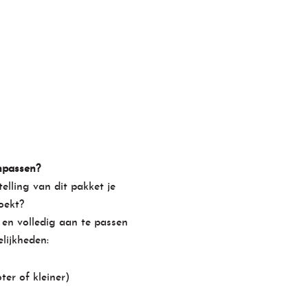
npassen?
elling van dit pakket je
oekt?
 en volledig aan te passen
lijkheden:
er of kleiner)