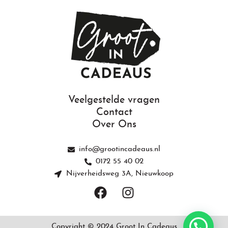
Veelgestelde vragen
Contact
Over Ons
info@grootincadeaus.nl
0172 55 40 02
Nijverheidsweg 3A, Nieuwkoop
F
I
a
n
c
s
e
t
Copyright © 2024 Groot In Cadeaus