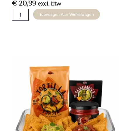
€
20,99
excl. btw
Cadeaupakket
Toevoegen Aan Winkelwagen
Holland
Speciaalbier
aantal
Gerelateerde producten