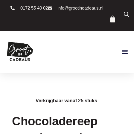
Ga
0172 55 40 02
info@grootincadeaus.nl
naar
Winke
de
inhoud
Verkrijgbaar vanaf 25 stuks.
Chocoladereep