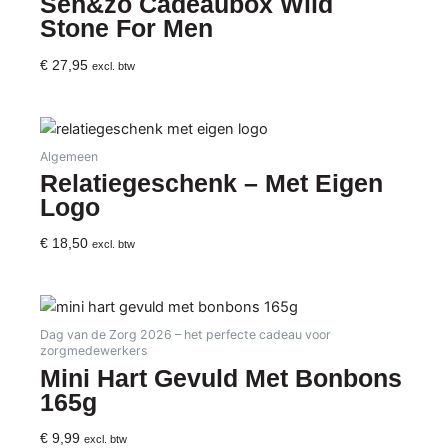
Sen&zo Cadeaubox Wild
Stone For Men
€
27,95
excl. btw
Algemeen
Relatiegeschenk – Met Eigen
Logo
€
18,50
excl. btw
Dag van de Zorg 2026 – het perfecte cadeau voor
zorgmedewerkers
Mini Hart Gevuld Met Bonbons
165g
€
9,99
excl. btw