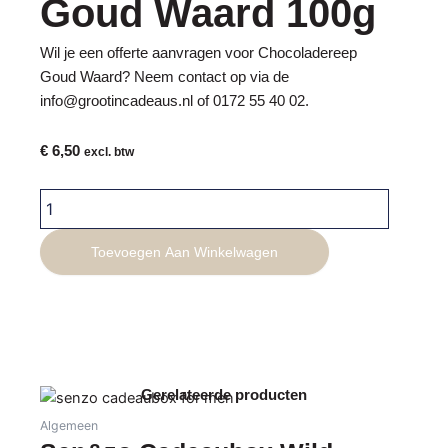
Goud Waard 100g
Wil je een offerte aanvragen voor Chocoladereep
Goud Waard? Neem contact op via de
info@grootincadeaus.nl
of
0172 55 40 02
.
€
6,50
excl. btw
Chocoladereep
Goud
Waard
Toevoegen Aan Winkelwagen
100g
aantal
Gerelateerde producten
Algemeen