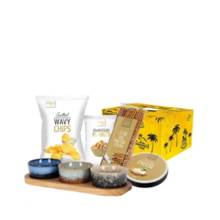
Easter
Puur/Wit
70g
aantal
Gerelateerde producten