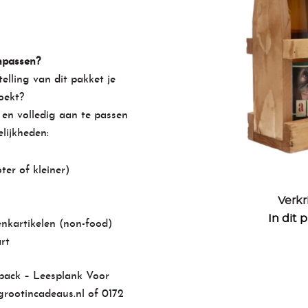
npassen?
elling van dit pakket je
oekt?
 en volledig aan te passen
lijkheden:
er of kleiner)
Verkr
In dit 
enkartikelen (non-food)
rt
tpack – Leesplank Voor
rootincadeaus.nl
of
0172