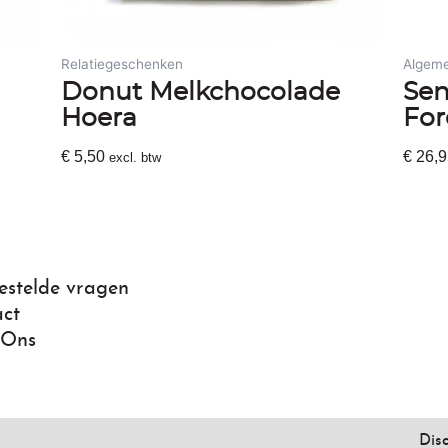
Relatiegeschenken
Algem
Donut Melkchocolade
Sen
Hoera
For
€
5,50
€
26,9
excl. btw
Toevoegen Aan Winkelwagen
Toevo
estelde vragen
ct
 Ons
Dis