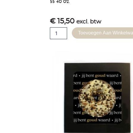
55 40 02
.
€
15,50
excl. btw
Giftpack
Toevoegen Aan Winkelw
-
Leesplank
Voor
Kerels
aantal