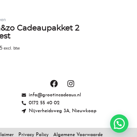
een
&zo Cadeaupakket 2
est
5
excl. btw
egen Aan Winkelwagen
F
I
a
n
c
s
info@grootincadeaus.nl
e
t
0172 55 40 02
b
a
Nijverheidsweg 3A, Nieuwkoop
o
g
o
r
k
a
claimer
Privacy Policy
Algemene Voorwaarde