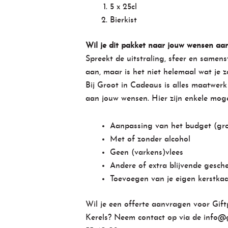
5 x 25cl
Bierkist
Wil je dit pakket naar jouw wensen aa
Spreekt de uitstraling, sfeer en samenst
aan, maar is het niet helemaal wat je z
Bij Groot in Cadeaus is alles maatwerk
aan jouw wensen. Hier zijn enkele moge
Aanpassing van het budget (grot
Met of zonder alcohol
Geen (varkens)vlees
Andere of extra blijvende gesch
Toevoegen van je eigen kerstkaa
Wil je een offerte aanvragen voor Gif
Kerels? Neem contact op via de
info@g