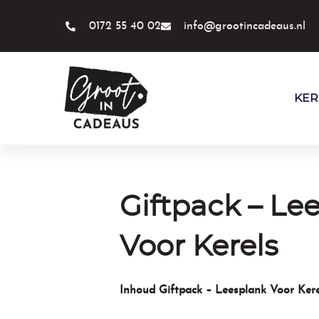
Ga
naar
0172 55 40 02
info@grootincadeaus.nl
de
inhoud
KER
Giftpack – Le
Voor Kerels
Inhoud Giftpack – Leesplank Voor Kere