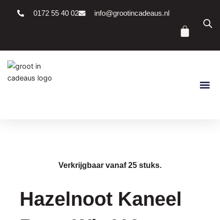
Ga
0172 55 40 02
info@grootincadeaus.nl
naar
Winke
de
inhoud
Verkrijgbaar vanaf 25 stuks.
Hazelnoot Kaneel