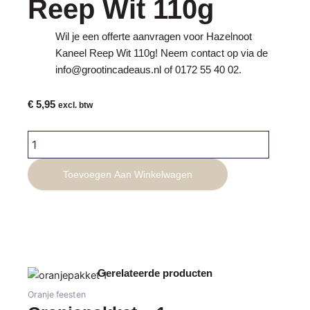
Reep Wit 110g
Wil je een offerte aanvragen voor Hazelnoot
Kaneel Reep Wit 110g! Neem contact op via de
info@grootincadeaus.nl
of
0172 55 40 02
.
€
5,95
excl. btw
Hazelnoot
Kaneel
Reep
Toevoegen Aan Winkelwagen
Wit
110g
aantal
Gerelateerde producten
Oranje feesten