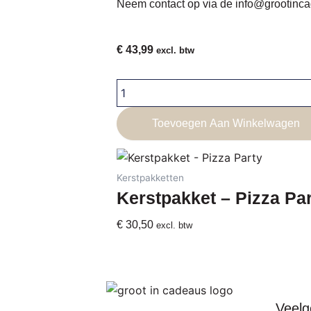
Neem contact op via de
info@grootinca
€
43,99
excl. btw
Kerstpakket
-
Around
Toevoegen Aan Winkelwagen
The
Fire
aantal
Kerstpakketten
Kerstpakket – Pizza Pa
€
30,50
excl. btw
Veelg