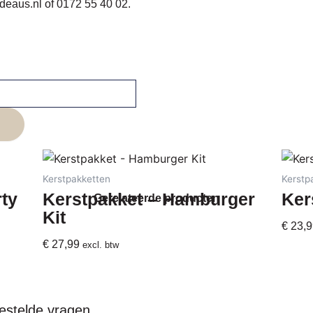
deaus.nl
of
0172 55 40 02
.
Kerstpakketten
Kerstp
rty
Kerstpakket – Hamburger
Ker
Gerelateerde producten
Kit
€
23,9
€
27,99
excl. btw
estelde vragen