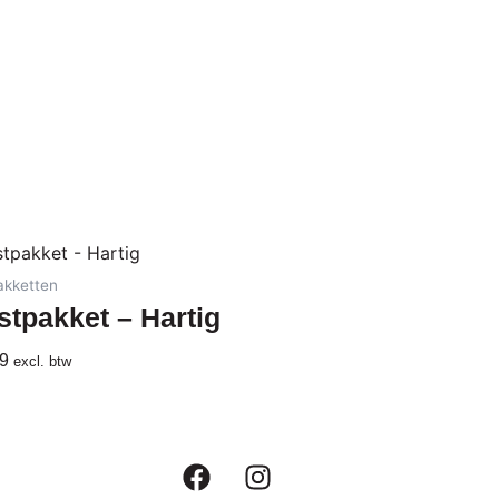
akketten
stpakket – Hartig
9
excl. btw
F
I
a
n