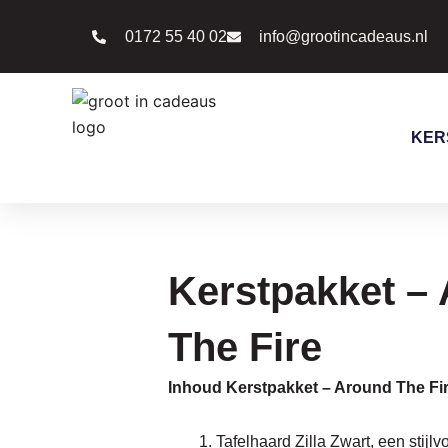
Ga
0172 55 40 02
info@grootincadeaus.nl
naar
de
inhoud
KER
Kerstpakket –
The Fire
Inhoud Kerstpakket – Around The Fir
Tafelhaard Zilla Zwart, een stijlv