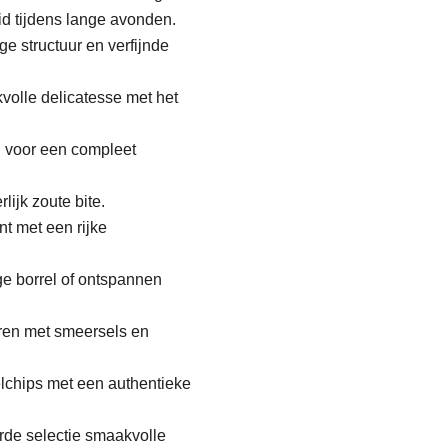
id tijdens lange avonden.
ge structuur en verfijnde
olle delicatesse met het
ij voor een compleet
ijk zoute bite.
nt met een rijke
ige borrel of ontspannen
eren met smeersels en
elchips met een authentieke
rde selectie smaakvolle