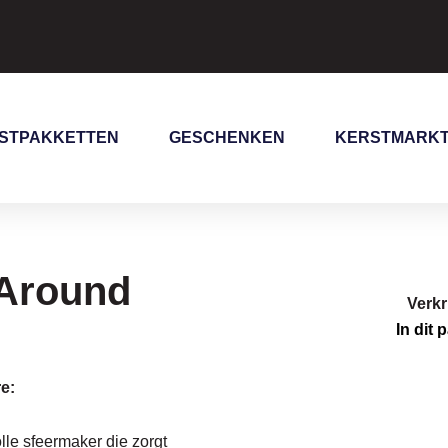
STPAKKETTEN
GESCHENKEN
KERSTMARK
 Around
Verkr
In dit 
e:
olle sfeermaker die zorgt