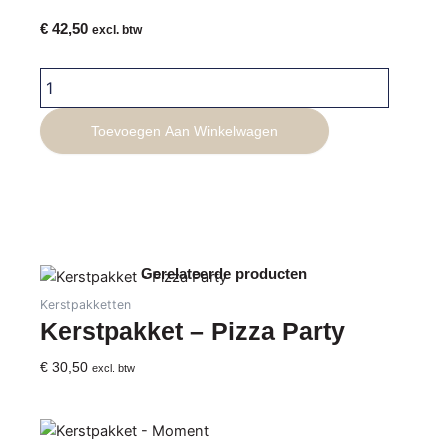
€
42,50
excl. btw
Kerstpakket
-
Battle
Toevoegen Aan Winkelwagen
of
the
Generations
aantal
Gerelateerde producten
Kerstpakketten
Kerstpakket – Pizza Party
€
30,50
excl. btw