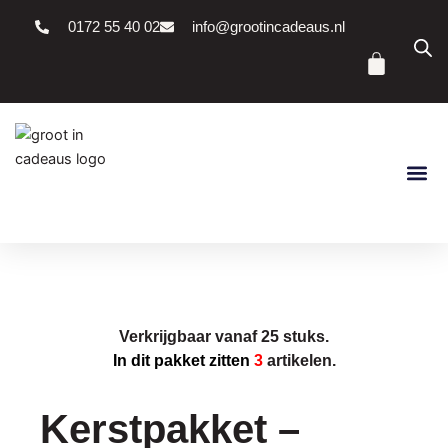
Ga
0172 55 40 02
info@grootincadeaus.nl
naar
Winke
de
inhoud
Verkrijgbaar vanaf 25 stuks.
In dit pakket zitten
3
artikelen.
Kerstpakket –