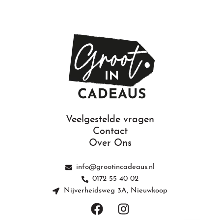
Toevoegen Aan Winkelwagen
Veelgestelde vragen
Contact
Over Ons
info@grootincadeaus.nl
0172 55 40 02
Nijverheidsweg 3A, Nieuwkoop
F
I
a
n