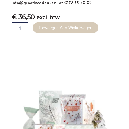
info@grootincadeaus.nl
of
0172 55 40 02
.
€
36,50
excl. btw
Kerstpakket
Toevoegen Aan Winkelwagen
-
Built
for
Taste
aantal
Gerelateerde producten