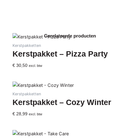
aantal
Gerelateerde producten
Kerstpakketten
Kerstpakket – Pizza Party
€
30,50
excl. btw
Kerstpakketten
Kerstpakket – Cozy Winter
€
28,99
excl. btw