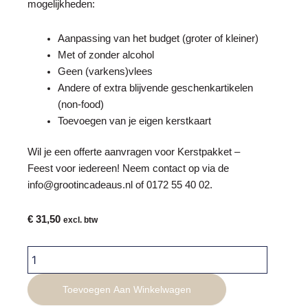
mogelijkheden:
Aanpassing van het budget (groter of kleiner)
Met of zonder alcohol
Geen (varkens)vlees
Andere of extra blijvende geschenkartikelen
(non-food)
Toevoegen van je eigen kerstkaart
Wil je een offerte aanvragen voor
Kerstpakket
–
Feest voor iedereen! Neem contact op via de
info@grootincadeaus.nl
of
0172 55 40 02
.
€
31,50
excl. btw
Kerstpakket
-
Feest
Toevoegen Aan Winkelwagen
voor
iedereen