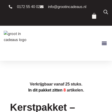
Ga
0172 55 40 02
info@grootincadeaus.nl
naar
Winke
de
inhoud
Verkrijgbaar vanaf 25 stuks.
In dit pakket zitten
8
artikelen.
Kerstpakket –