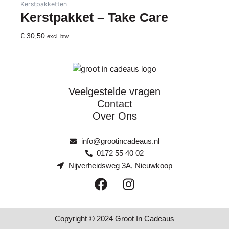
Kerstpakketten
Kerstpakket – Take Care
€
30,50
excl. btw
Veelgestelde vragen
Contact
Over Ons
info@grootincadeaus.nl
0172 55 40 02
Nijverheidsweg 3A, Nieuwkoop
F
I
a
n
c
s
e
t
Copyright © 2024 Groot In Cadeaus
b
a