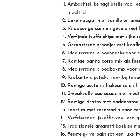
Ambachtelijke tagliatelle voor e
maaltijd
Luxe nougat met vanille en ama
Knapperige cannoli gevuld met 
Verfijnde truffelchips met rijke
Geroosterde broodjes met knoflo
Mediterrane broodsnacks voor e
Romige panna cotta mix als feest
Mediterrane broodbakmix voor 
Krokante dipsticks voor bij tapa
Romige pesto in Italiaanse stijl
Smaakvolle pastasaus met medit
Romige risotto met paddenstoel
Toastjes met rozemarijn voor ee
Verfrissende ijskoffie voor een
Traditionele amaretti koekjes met
Feestelijk verpakt tot een luxe I