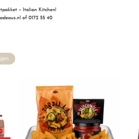
stpakket
– Italian Kitchen!
adeaus.nl
of
0172 55 40
agen
Gerelateerde producten