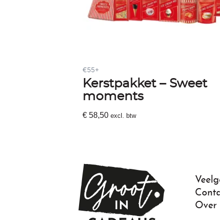
€55+
Kerstpakket – Sweet
moments
€
58,50
excl. btw
Toevoegen Aan Winkelwagen
Veelg
Conta
Over