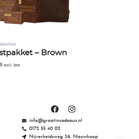
akketten
stpakket – Brown
9
excl. btw
egen Aan Winkelwagen
F
I
a
n
c
s
info@grootincadeaus.nl
e
t
0172 55 40 02
b
a
Nijverheidsweg 3A, Nieuwkoop