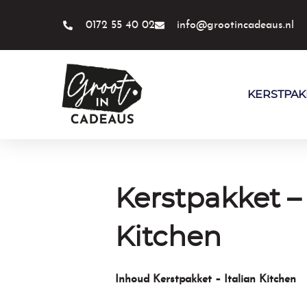
Ga
naar
0172 55 40 02
info@grootincadeaus.nl
de
inhoud
KERSTPAK
Kerstpakket – 
Kitchen
Inhoud Kerstpakket – Italian Kitchen