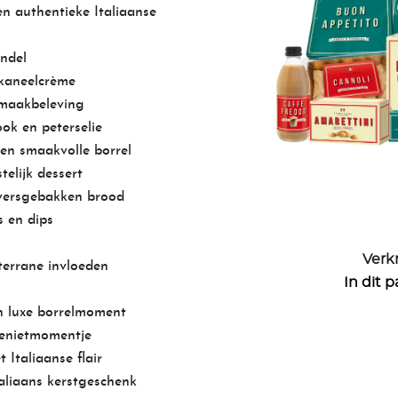
en authentieke Italiaanse
ndel
kaneelcrème
 smaakbeleving
ok en peterselie
en smaakvolle borrel
elijk dessert
versgebakken brood
s en dips
Verkr
errane invloeden
In dit 
n luxe borrelmoment
 genietmomentje
 Italiaanse flair
taliaans kerstgeschenk