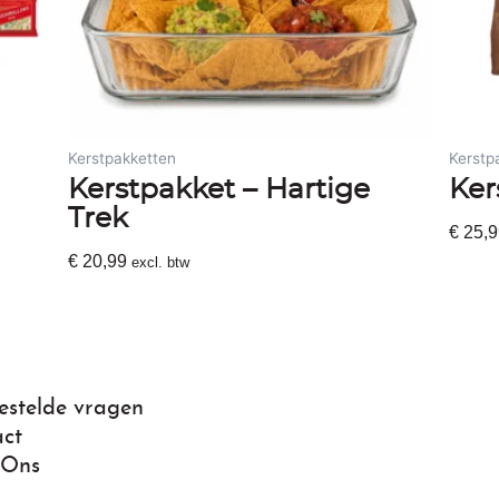
Kerstpakketten
Kerstp
Kerstpakket – Hartige
Ker
Trek
€
25,9
€
20,99
excl. btw
Toevo
Toevoegen Aan Winkelwagen
estelde vragen
ct
 Ons