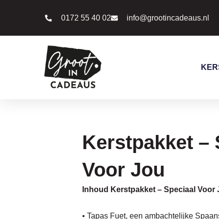
Ga
0172 55 40 02
info@grootincadeaus.nl
naar
de
inhoud
KER
Kerstpakket – 
Voor Jou
Inhoud Kerstpakket – Speciaal Voor 
• Tapas Fuet, een ambachtelijke Spaans