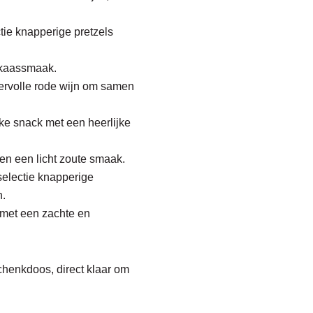
ctie knapperige pretzels
 kaassmaak.
ktervolle rode wijn om samen
eke snack met een heerlijke
en een licht zoute smaak.
selectie knapperige
n.
 met een zachte en
eschenkdoos, direct klaar om