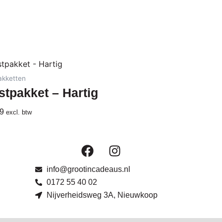
akketten
stpakket – Hartig
9
excl. btw
F
I
a
n
c
s
info@grootincadeaus.nl
e
t
0172 55 40 02
b
a
Nijverheidsweg 3A, Nieuwkoop
o
g
o
r