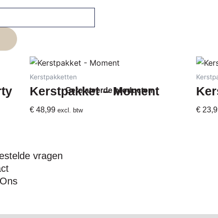
Kerstpakketten
Kerstp
rty
Kerstpakket – Moment
Ker
Gerelateerde producten
€
48,99
€
23,9
excl. btw
estelde vragen
ct
 Ons