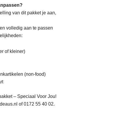
aanpassen?
elling van dit pakket je aan,
 en volledig aan te passen
elijkheden:
r of kleiner)
nkartikelen (non-food)
rt
pakket
– Speciaal Voor Jou!
deaus.nl
of
0172 55 40 02
.