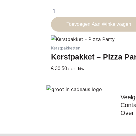
Kerstpakket
-
Speciaal
Toevoegen Aan Winkelwagen
Voor
Jou
aantal
Kerstpakketten
Kerstpakket – Pizza Pa
€
30,50
excl. btw
Veelg
Conta
Over