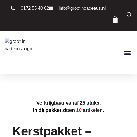
Ga
0172 55 40 02
info@grootincadeaus.nl
naar
Winke
de
inhoud
Verkrijgbaar vanaf 25 stuks.
In dit pakket zitten
10
artikelen.
Kerstpakket –