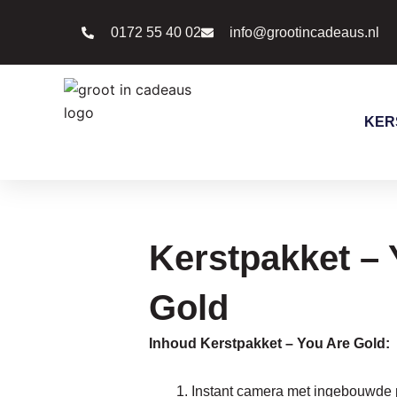
Ga
0172 55 40 02
info@grootincadeaus.nl
naar
de
inhoud
KER
Kerstpakket – 
Gold
Inhoud Kerstpakket – You Are Gold:
Instant camera met ingebouwde pr