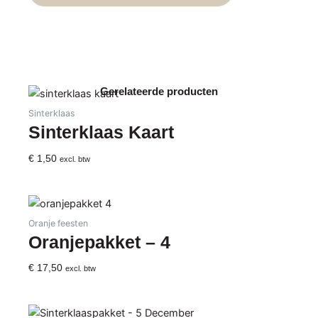
Mix
in
Bunny
Bag
aantal
Gerelateerde producten
Sinterklaas
Sinterklaas Kaart
€
1,50
excl. btw
Oranje feesten
Oranjepakket – 4
€
17,50
excl. btw