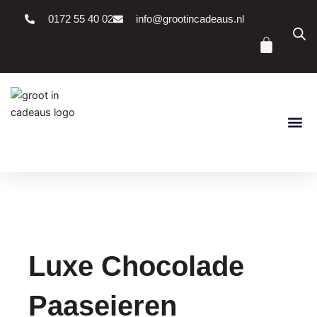
Ga
0172 55 40 02
info@grootincadeaus.nl
naar
Winke
de
inhoud
Luxe Chocolade
Paaseieren