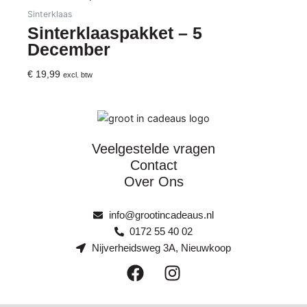
Sinterklaas
Sinterklaaspakket – 5
December
€
19,99
excl. btw
Veelgestelde vragen
Contact
Over Ons
info@grootincadeaus.nl
0172 55 40 02
Nijverheidsweg 3A, Nieuwkoop
F
I
a
n
c
s