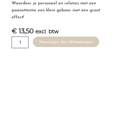
Waardeer je personeel en relaties met een
paasattentie een klein gebaar met een groot
effect!
€
13,50
excl. btw
Pasen
Toevoegen Aan Winkelwagen
doosje
3
aantal
Gerelateerde producten