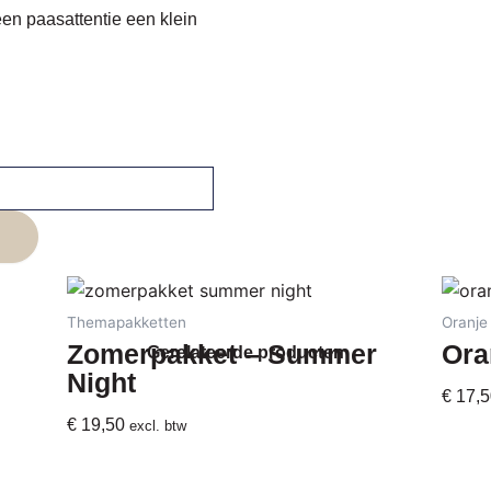
een paasattentie een klein
Themapakketten
Oranje
Zomerpakket – Summer
Ora
Gerelateerde producten
Night
€
17,5
€
19,50
excl. btw