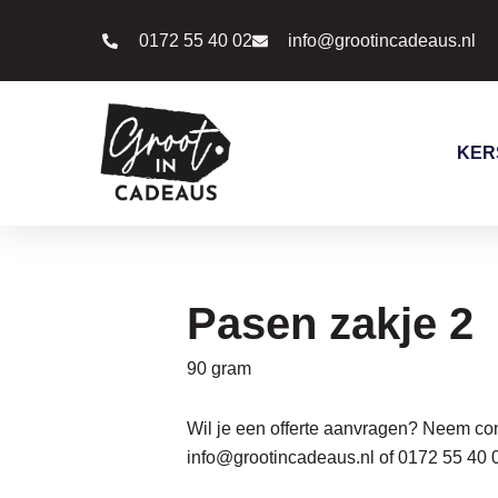
Ga
0172 55 40 02
info@grootincadeaus.nl
naar
de
inhoud
KER
Pasen zakje 2
90 gram
Wil je een offerte aanvragen? Neem con
info@grootincadeaus.nl
of
0172 55 40 