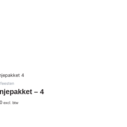
 feesten
njepakket – 4
0
excl. btw