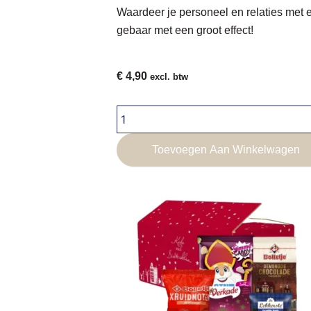
Waardeer je personeel en relaties met 
gebaar met een groot effect!
€
4,90
excl. btw
Pasen
zakje
2
Toevoegen Aan Winkelwagen
aantal