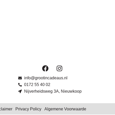
F
I
a
n
c
s
info@grootincadeaus.nl
e
t
0172 55 40 02
b
a
Nijverheidsweg 3A, Nieuwkoop
o
g
o
r
k
a
claimer
Privacy Policy
Algemene Voorwaarde