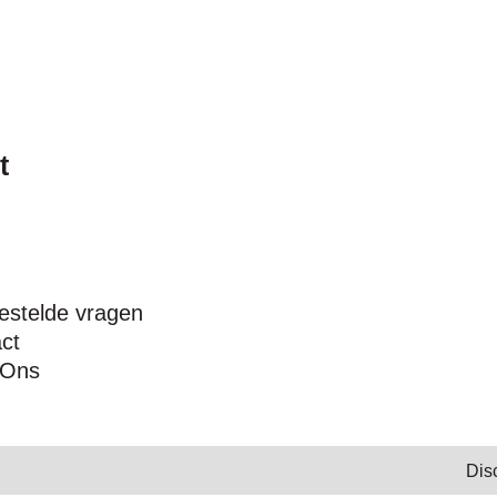
t
estelde vragen
ct
 Ons
Dis