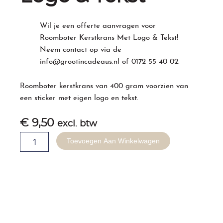
Wil je een offerte aanvragen voor
Roomboter Kerstkrans Met Logo & Tekst!
Neem contact op via de
info@grootincadeaus.nl
of
0172 55 40 02
.
Roomboter kerstkrans van 400 gram voorzien van
een sticker met eigen logo en tekst.
€
9,50
excl. btw
Roomboter
Toevoegen Aan Winkelwagen
Kerstkrans
Met
Logo
&
Tekst
aantal
Gerelateerde producten