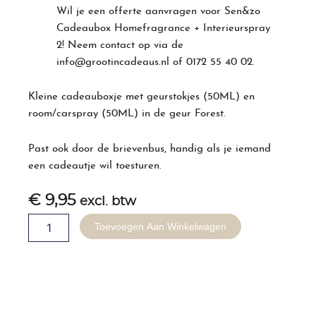
Wil je een offerte aanvragen voor Sen&zo
Cadeaubox Homefragrance + Interieurspray
2! Neem contact op via de
info@grootincadeaus.nl
of
0172 55 40 02
.
Kleine cadeauboxje met geurstokjes (50ML) en
room/carspray (50ML) in de geur Forest.
Past ook door de brievenbus, handig als je iemand
een cadeautje wil toesturen.
€
9,95
excl. btw
Sen&zo
Toevoegen Aan Winkelwagen
Cadeaubox
Homefragrance
+
Interieurspray
2
aantal