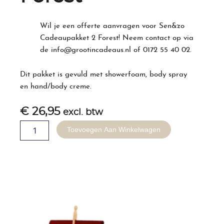
Wil je een offerte aanvragen voor Sen&zo
Cadeaupakket 2 Forest! Neem contact op via
de
info@grootincadeaus.nl
of
0172 55 40 02
.
Dit pakket is gevuld met showerfoam, body spray
en hand/body creme.
€
26,95
excl. btw
Sen&zo
Toevoegen Aan Winkelwagen
Cadeaupakket
2
Forest
aantal
Gerelateerde producten