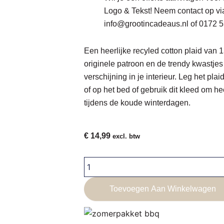
Logo & Tekst! Neem contact op vi
info@grootincadeaus.nl
of
0172 5
Een heerlijke recyled cotton plaid van 
originele patroon en de trendy kwastjes 
verschijning in je interieur. Leg het pl
of op het bed of gebruik dit kleed om he
tijdens de koude winterdagen.
€
14,99
excl. btw
Sinterklaas
Recycled
Cotton
Toevoegen Aan Winkelwagen
Plaid
+
Logo
&