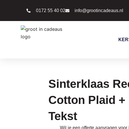
Ga
0172 55 40 02
info@grootincadeaus.nl
naar
de
inhoud
KER
Sinterklaas Re
Cotton Plaid +
Tekst
Wil je een offerte aanvragen voor