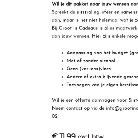
Wil je dit pakket naar jouw wensen aa
Spreekt de uitstraling, sfeer en samenst
aan, maar is het niet helemaal wat je z
Bij Groot in Cadeaus is alles maatwerk
aan jouw wensen. Hier zijn enkele moge
Aanpassing van het budget (grot
Met of zonder alcohol
Geen (varkens)vlees
Andere of extra blijvende gesch
Toevoegen van je eigen kerstkaa
Wil je een offerte aanvragen voor Sin
Neem contact op via de
info@grootinc
02
.
€
11,99
excl. btw