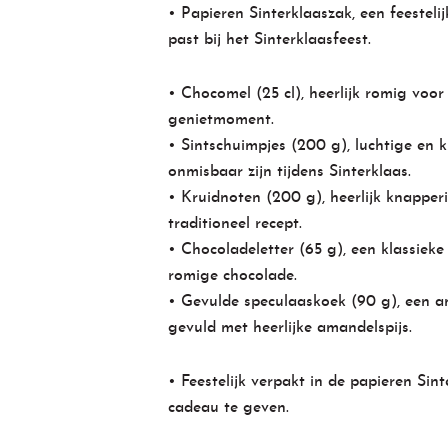
• Papieren Sinterklaaszak, een feesteli
past bij het Sinterklaasfeest.
• Chocomel (25 cl), heerlijk romig vo
genietmoment.
• Sintschuimpjes (200 g), luchtige en k
onmisbaar zijn tijdens Sinterklaas.
• Kruidnoten (200 g), heerlijk knapperi
traditioneel recept.
• Chocoladeletter (65 g), een klassieke
romige chocolade.
• Gevulde speculaaskoek (90 g), een am
gevuld met heerlijke amandelspijs.
• Feestelijk verpakt in de papieren Sint
cadeau te geven.