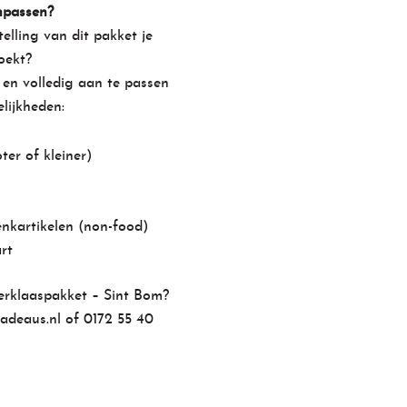
npassen?
elling van dit pakket je
oekt?
 en volledig aan te passen
lijkheden:
er of kleiner)
enkartikelen (non-food)
rt
terklaaspakket – Sint Bom?
adeaus.nl
of
0172 55 40