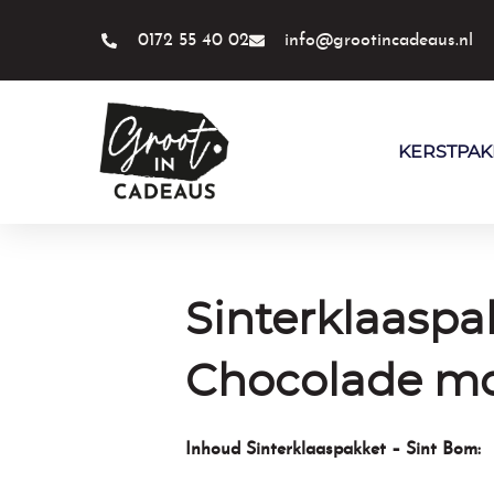
Ga
naar
0172 55 40 02
info@grootincadeaus.nl
de
inhoud
KERSTPAK
Sinterklaaspa
Chocolade m
Inhoud Sinterklaaspakket – Sint Bom: