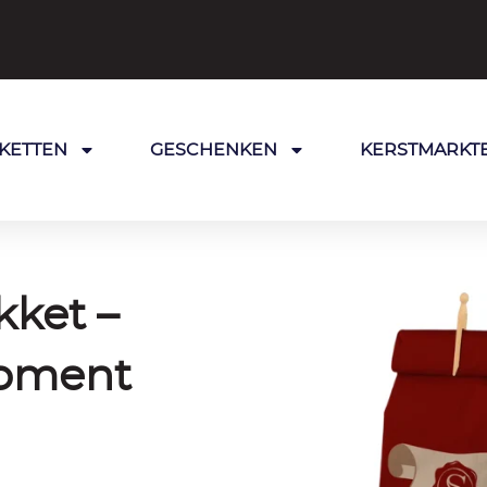
KETTEN
GESCHENKEN
KERSTMARKT
kket –
oment