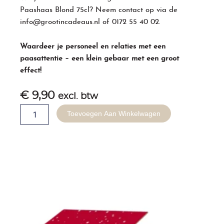
Paashaas Blond 75cl? Neem contact op via de
info@grootincadeaus.nl
of
0172 55 40 02
.
Waardeer je personeel en relaties met een
paasattentie – een klein gebaar met een groot
effect!
€
9,90
excl. btw
Stoere
Toevoegen Aan Winkelwagen
Paashaas
Blond
75cl
aantal
Gerelateerde producten