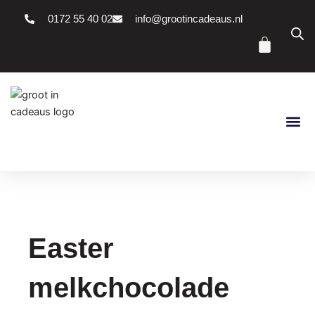
Ga
0172 55 40 02
info@grootincadeaus.nl
naar
Winke
de
inhoud
Easter
melkchocolade