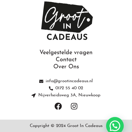
Veelgestelde vragen
Contact
Over Ons
info@grootincadeaus.nl
0172 55 40 02
Nijverheidsweg 3A, Nieuwkoop
F
I
a
n
c
s
e
t
Copyright © 2024 Groot In Cadeaus
b
a