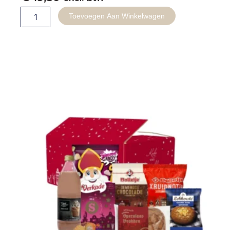
Zomerpakket
Toevoegen Aan Winkelwagen
-
Spelletjes
aantal
Gerelateerde producten