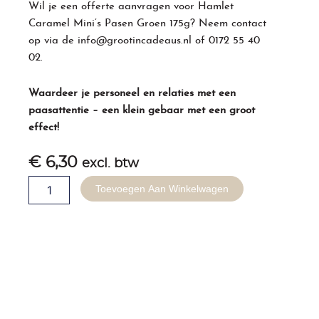
Wil je een offerte aanvragen voor Hamlet
Caramel Mini’s Pasen Groen 175g? Neem contact
op via de
info@grootincadeaus.nl
of
0172 55 40
02
.
Waardeer je personeel en relaties met een
paasattentie – een klein gebaar met een groot
effect!
€
6,30
excl. btw
Hamlet
Toevoegen Aan Winkelwagen
Caramel
Mini's
Pasen
Groen
175g
aantal
Gerelateerde producten