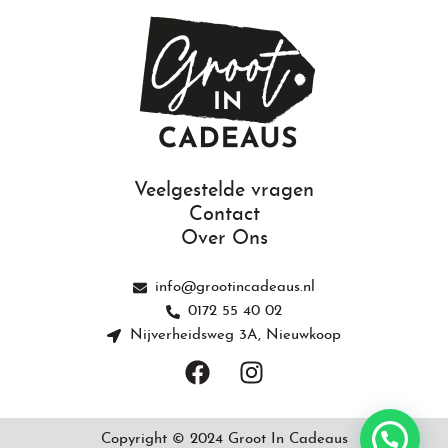
Veelgestelde vragen
Contact
Over Ons
info@grootincadeaus.nl
0172 55 40 02
Nijverheidsweg 3A, Nieuwkoop
F
I
a
n
c
s
e
t
Copyright © 2024 Groot In Cadeaus