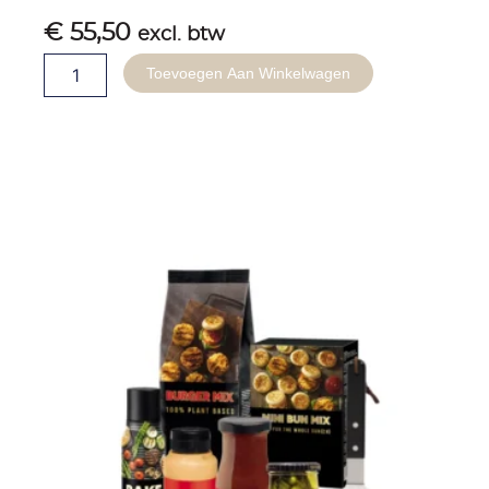
€
55,50
excl. btw
Kerstpakket
Toevoegen Aan Winkelwagen
-
Proost
Met
Elkaar
aantal
Gerelateerde producten