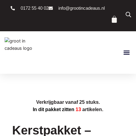
Ga
0172 55 40 02
info@grootincadeaus.nl
naar
Winke
de
inhoud
Verkrijgbaar vanaf 25 stuks.
In dit pakket zitten
13
artikelen.
Kerstpakket –