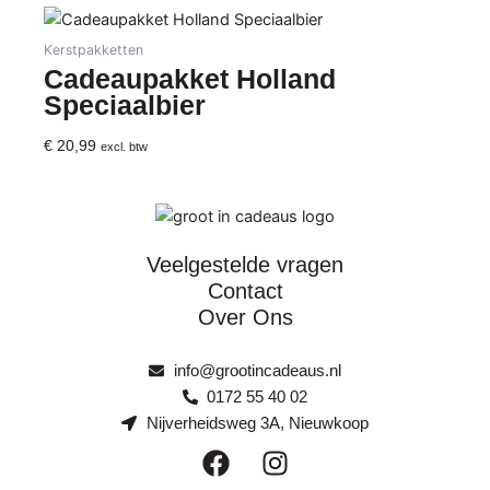
Kerstpakketten
Cadeaupakket Holland
Speciaalbier
€
20,99
excl. btw
Veelgestelde vragen
Contact
Over Ons
info@grootincadeaus.nl
0172 55 40 02
Nijverheidsweg 3A, Nieuwkoop
F
I
a
n