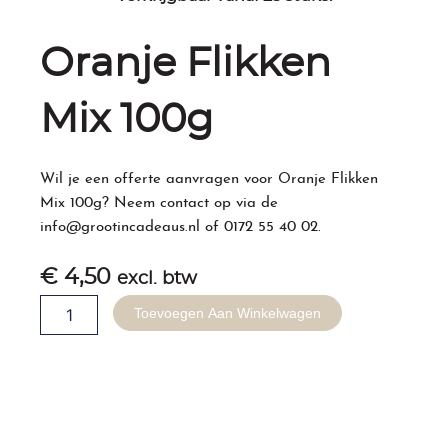
Oranje Flikken
Mix 100g
Wil je een offerte aanvragen voor Oranje Flikken
Mix 100g? Neem contact op via de
info@grootincadeaus.nl
of
0172 55 40 02
.
€
4,50
excl. btw
Oranje
Toevoegen Aan Winkelwagen
Flikken
Mix
100g
aantal