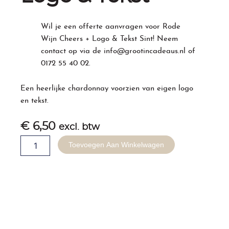
Wil je een offerte aanvragen voor Rode
Wijn Cheers + Logo & Tekst Sint! Neem
contact op via de
info@grootincadeaus.nl
of
0172 55 40 02
.
Een heerlijke chardonnay voorzien van eigen logo
en tekst.
€
6,50
excl. btw
Sinterklaas
Toevoegen Aan Winkelwagen
Rode
Wijn
Cheers
+
Logo
&
Tekst
aantal
Gerelateerde producten