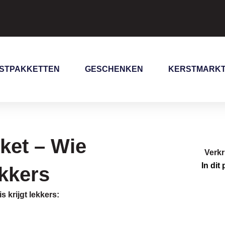
STPAKKETTEN
GESCHENKEN
KERSTMARK
ket – Wie
Verkr
In dit
ekkers
s krijgt lekkers: