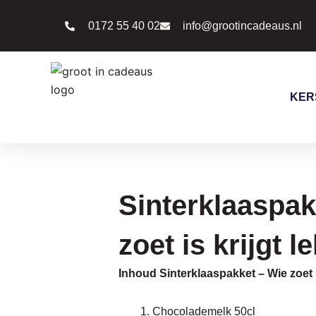
Ga
0172 55 40 02
info@grootincadeaus.nl
naar
de
inhoud
KER
Sinterklaaspak
zoet is krijgt l
Inhoud Sinterklaaspakket – Wie zoet i
Chocolademelk 50cl