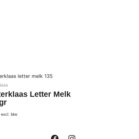
laas
terklaas Letter Melk
gr
excl. btw
F
I