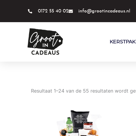
Ga
naar
0172 55 40 02
info@grootincadeaus.nl
de
inhoud
KERSTPAK
Resultaat 1–24 van de 55 resultaten wordt g