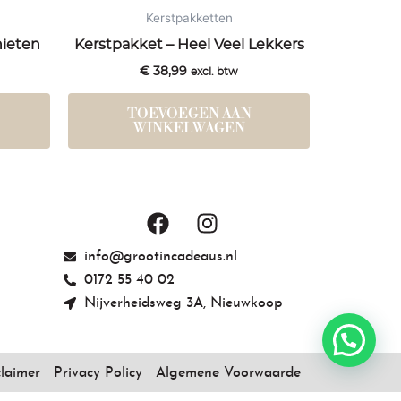
Kerstpakketten
nieten
Kerstpakket – Heel Veel Lekkers
€
38,99
excl. btw
TOEVOEGEN AAN
WINKELWAGEN
F
I
a
n
c
s
info@grootincadeaus.nl
e
t
0172 55 40 02
b
a
Nijverheidsweg 3A, Nieuwkoop
o
g
o
r
k
a
claimer
Privacy Policy
Algemene Voorwaarde
m