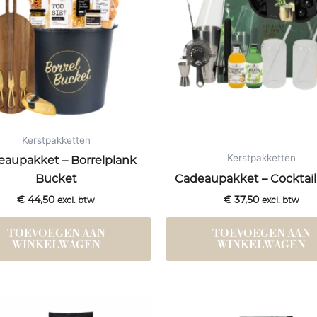
Kerstpakketten
Kerstpakketten
eaupakket – Borrelplank
Bucket
Cadeaupakket – Cocktail
€
44,50
€
37,50
excl. btw
excl. btw
TOEVOEGEN AAN
TOEVOEGEN AAN
WINKELWAGEN
WINKELWAGEN